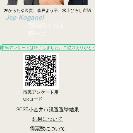
左からたゆ久貴、森戸よう子、水上ひろし市議
​Jcp Koganei
市民のくらし
第一に
市民アンケートは終了しました。ご協力ありがとうございました。
市民アンケート用
QRコード
2025小金井市議選選挙結果
結果について
​得票数について