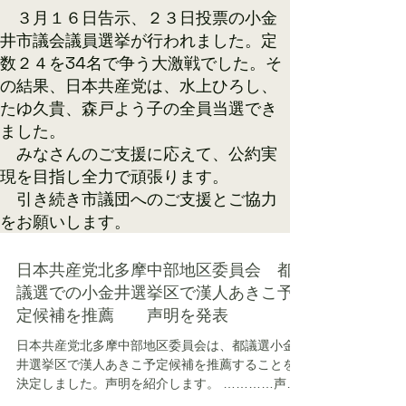
​ ３月１６日告示、２３日投票の小金
井市議会議員選挙が行われました。定
数２４を34名で争う大激戦でした。そ
の結果、日本共産党は、水上ひろし、
たゆ久貴、森戸よう子の全員当選でき
ました。
みなさんのご支援に応えて、公約実
現を目指し全力で頑張ります。
​ 引き続き市議団へのご支援とご協力
をお願いします。​
日本共産党北多摩中部地区委員会 都
議選での小金井選挙区で漢人あきこ予
定候補を推薦 声明を発表
日本共産党北多摩中部地区委員会は、都議選小金
井選挙区で漢人あきこ予定候補を推薦することを
決定しました。声明を紹介します。 …………声
明……… みなさん 日本共産党へのご支援とご協力