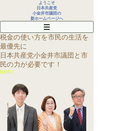
ようこそ
日本共産党
小金井市議団の
新ホームページへ
税金の使い方を
市民の生活を
最優先に
​日本共産党小金井市議団
と市
民の力が必要です！
​NEW！