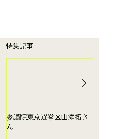
ありがとうございます。いよいよ都議選が迫って
きました。...
特集記事
参議院東京選挙区山添拓さ
田村智子参院
ん
に日本共産党
えています