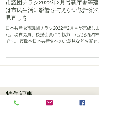
市議団チラシ2022年2月号新庁舎等建設
は市民生活に影響を与えない設計案の
見直しを
日本共産党市議団チラシ2022年2月号が完成しまし
た。現在党員、後援会員にご協力いただき配布中
です。 市政や日本共産党へのご意見などお寄せく
ださい。メールアドレスは、
jcpkoganei@gmail.comです。
特集記事