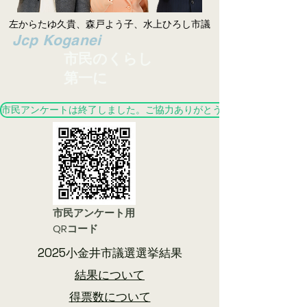
左からたゆ久貴、森戸よう子、水上ひろし市議
​Jcp Koganei
市民のくらし
第一に
市民アンケートは終了しました。ご協力ありがとうございました。
市民アンケート用
QRコード
2025小金井市議選選挙結果
結果について
​得票数について