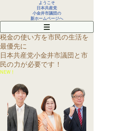
ようこそ
日本共産党
小金井市議団の
新ホームページへ
税金の使い方を
市民の生活を
最優先に
​日本共産党小金井市議団
と市
民の力が必要です！
​NEW！