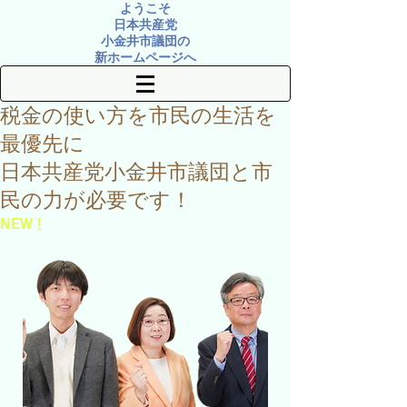
ようこそ
日本共産党
小金井市議団の
新ホームページへ
税金の使い方を
市民の生活を
最優先に
​日本共産党小金井市議団
と市
民の力が必要です！
​NEW！