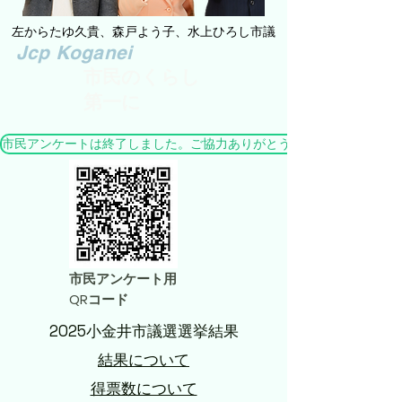
左からたゆ久貴、森戸よう子、水上ひろし市議
​Jcp Koganei
市民のくらし
第一に
市民アンケートは終了しました。ご協力ありがとうございました。
市民アンケート用
QRコード
2025小金井市議選選挙結果
結果について
​得票数について