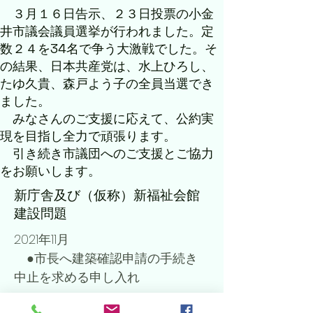
​ ３月１６日告示、２３日投票の小金
井市議会議員選挙が行われました。定
数２４を34名で争う大激戦でした。そ
の結果、日本共産党は、水上ひろし、
たゆ久貴、森戸よう子の全員当選でき
ました。
みなさんのご支援に応えて、公約実
現を目指し全力で頑張ります。
​ 引き続き市議団へのご支援とご協力
をお願いします。​
​新庁舎及び（仮称）新福祉会館
建設問題
2021年11月
●市長へ建築確認申請の手続き
中止を求める申し入れ