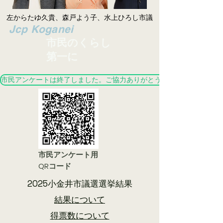
左からたゆ久貴、森戸よう子、水上ひろし市議
​Jcp Koganei
市民のくらし
第一に
市民アンケートは終了しました。ご協力ありがとうございました。
市民アンケート用
QRコード
2025小金井市議選選挙結果
結果について
​得票数について