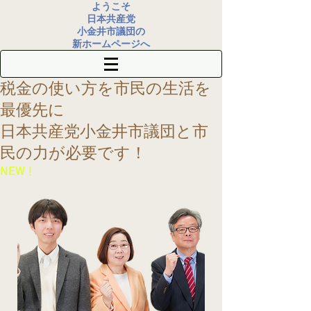
ようこそ
日本共産党
小金井市議団の
新ホームページへ
税金の使い方を
市民の生活を
最優先に
​日本共産党小金井市議団
と市
民の力が必要です！
​NEW！