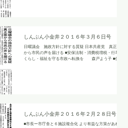
しんぶん小金井２０１６年３月６日号
日曜議会 施政方針に対する質疑 日本共産党 真正面
から市民の声を届ける ■安保法制・消費税増税・行革
くらし・福祉を守る市政へ転換を 森戸よう子 ■住民
追い出し・自然環境を破壊する 都市計画道路の整備に
反対せよ 関根ゆうじ ■「複合施設」では、新福祉
会館建設も...
しんぶん小金井２０１６年２月２８日号
■市長ー市庁舎と６施設複合化 より有益な方策があれば