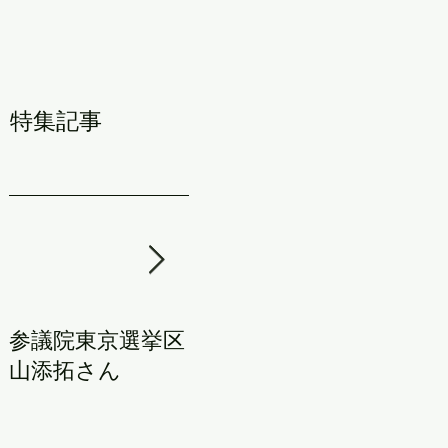
特集記事
参議院東京選挙区
田村智子参院議員
山添拓さん
が皆さんに日本
共産党への入党を
訴えています