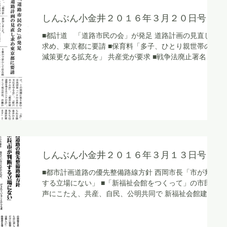
しんぶん小金井２０１６年３月２０日号
■都計道 「道路市民の会」が発足 道路計画の見直しを
求め、東京都に要請 ■保育料「多子、ひとり親世帯の軽
減策更なる拡充を」 共産党が要求 ■戦争法廃止署名
国会へ提出 さらに広げ、参院選勝利で政治を変えよう
しんぶん小金井２０１６年３月１３日号
■都市計画道路の優先整備路線方針 西岡市長「市が判断
する立場にない」 ■「新福祉会館をつくって」の市民の
声にこたえ、共産、自民、公明共同で 新福祉会館建設
検討委員会設置条例を提案 ■戦争を語り継ぎ、平和への
思いを深めるつどい 集会終了後、有志で駅周辺をパレ
ード