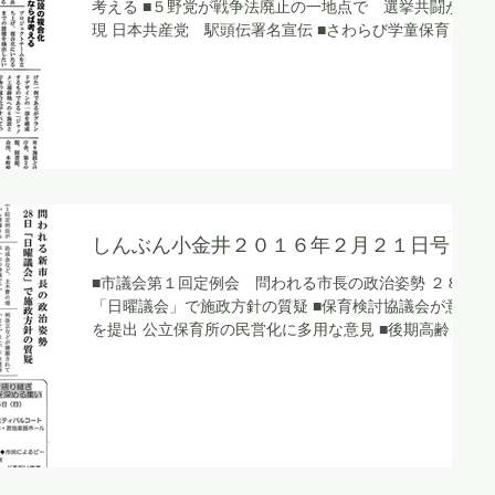
考える ■５野党が戦争法廃止の一地点で 選挙共闘が実
現 日本共産党 駅頭伝署名宣伝 ■さわらび学童保育
所 来年度委託化は拙速 市ー９月に３学童の委託化予
算の提案を示唆
しんぶん小金井２０１６年２月２１日号
■市議会第１回定例会 問われる市長の政治姿勢 ２８日
「日曜議会」で施政方針の質疑 ■保育検討協議会が意見
を提出 公立保育所の民営化に多用な意見 ■後期高齢者
保険料 基金の活用などで、１４０４円の引き下げに