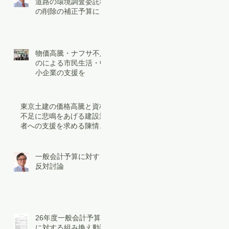
道路の環境調査委託料
の削除の補正予算に反
対
物価高騰・ナフサ不足
のによる市民生活・中
小企業の支援を
東京土建の価格高騰と資材
不足に悲鳴をあげる建設業
者への支援を求める陳情は
継続に
一般会計予算に対する
反対討論
26年度一般会計予算
に対する組み換え動議