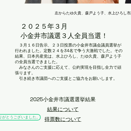
左からたゆ久貴、森戸よう子、水上ひろし市
​２０２５年３月
小金井市議選３人全員当選！
​ ３月１６日告示、２３日投票の小金井市議会議員選挙が
行われました。定数２４を34名で争う大激戦でした。その
結果、日本共産党は、水上ひろし、たゆ久貴、森戸よう子
の全員当選できました。
みなさんのご支援に応えて、公約実現を目指し全力で頑
張ります。
​ 引き続き市議団へのご支援とご協力をお願いします。​
2025小金井市議選選挙結果
結果について
りがとうございました。
​得票数について