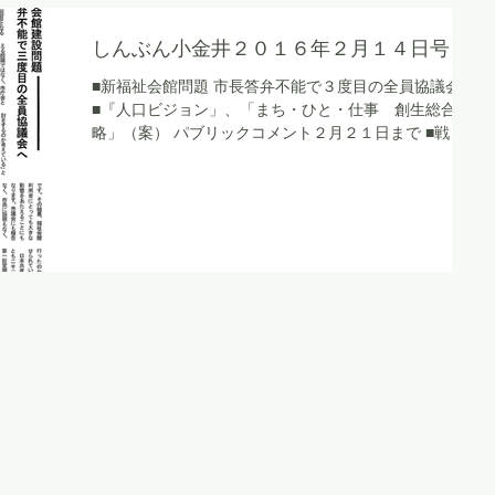
しんぶん小金井２０１６年２月１４日号
■新福祉会館問題 市長答弁不能で３度目の全員協議会
■『人口ビジョン」、「まち・ひと・仕事 創生総合戦
略」（案） パブリックコメント２月２１日まで ■戦争
させないために 今私にできること こがねいピースア
クションが講演会