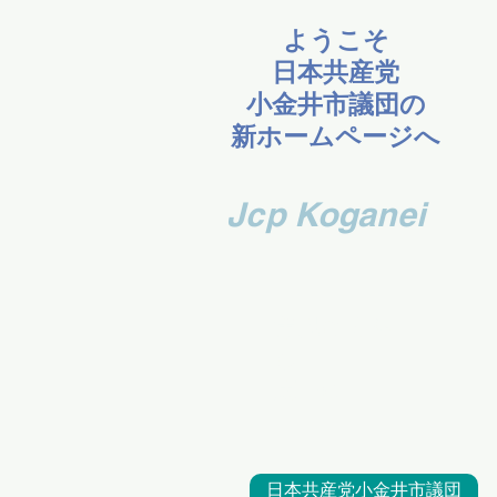
ようこそ
日本共産党
小金井市議団の
新ホームページへ
​Jcp Koganei
市民のくら
し
第一に
日本共産党小金井市議団