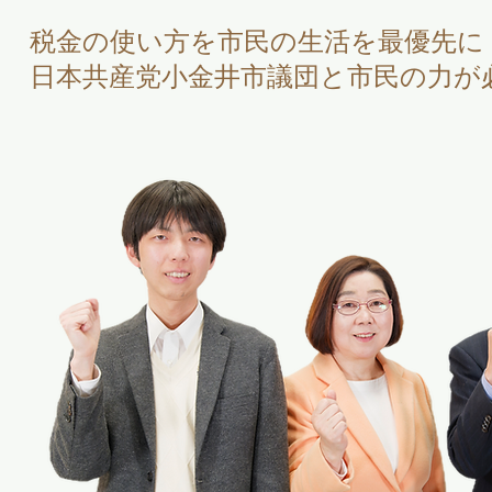
税金の使い方を
市民の生活を最優先に
​日本共産党小金井市議団
と市民の力が