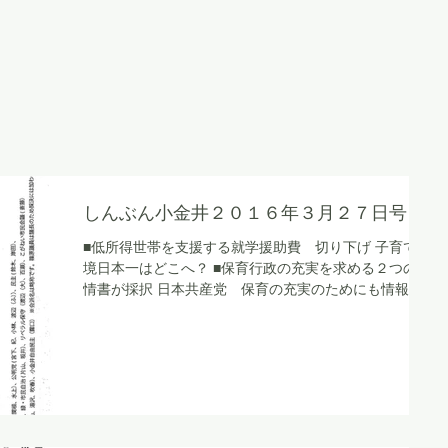
しんぶん小金井２０１６年３月２７日号
■低所得世帯を支援する就学援助費 切り下げ 子育て環
境日本一はどこへ？ ■保育行政の充実を求める２つの陳
情書が採択 日本共産党 保育の充実のためにも情報提
供を早めに ■東京都の第４次優先整備路線 市長 「早
期に出はなく、景観と環境を守る」と変更