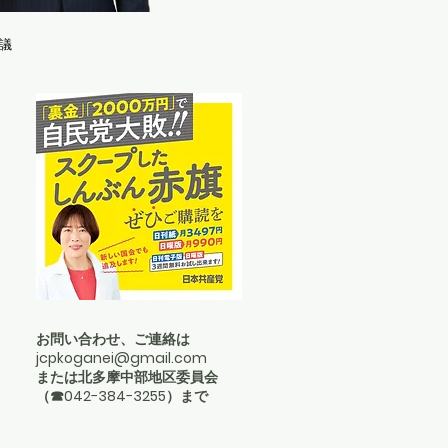
議
お問い合わせ、ご連絡は
jcpkoganei@gmail.com
または北多摩中部地区委員会
（☎︎042−384−3255）まで