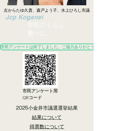
左からたゆ久貴、森戸よう子、水上ひろし市議
​Jcp Koganei
市民のくらし
第一に
市民アンケートは終了しました。ご協力ありがとうございました。
市民アンケート用
QRコード
2025小金井市議選選挙結果
結果について
​得票数について