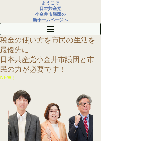
ようこそ
日本共産党
小金井市議団の
新ホームページへ
税金の使い方を
市民の生活を
最優先に
​日本共産党小金井市議団
と市
民の力が必要です！
​NEW！