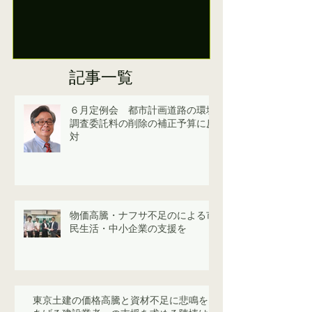
えています
記事一覧
６月定例会 都市計画道路の環境
調査委託料の削除の補正予算に反
対
物価高騰・ナフサ不足のによる市
民生活・中小企業の支援を
東京土建の価格高騰と資材不足に悲鳴を