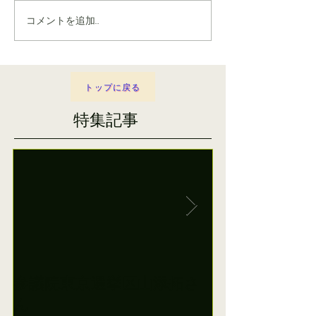
コメントを追加…
トップに戻る
特集記事
参議院東京選挙区山添拓さ
田村智子参院
ん
に日本共産党