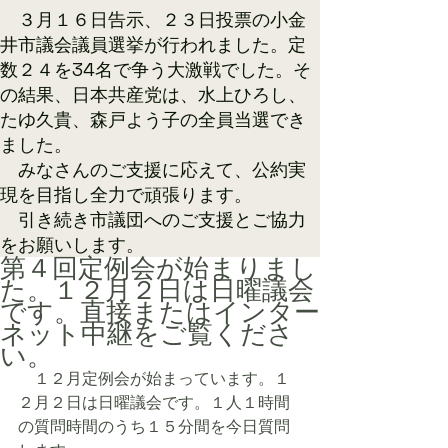
​ ３月１６日告示、２３日投票の小金
井市議会議員選挙が行われました。定
数２４を34名で争う大激戦でした。そ
の結果、日本共産党は、水上ひろし、
たゆ久貴、森戸よう子の全員当選でき
ました。
みなさんのご支援に応えて、公約実
現を目指し全力で頑張ります。
​ 引き続き市議団へのご支援とご協力
をお願いします。​
第４回定例会が始まりまし
た。１２月２日は日曜議会
です。直接またはインター
ネット中継をご覧くださ
い。
　１２月定例会が始まっています。１
２月２日は日曜議会です。１人１時間
の質問時間のうち１５分間を今日質問