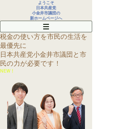
ようこそ
日本共産党
小金井市議団の
新ホームページへ
税金の使い方を
市民の生活を
最優先に
​日本共産党小金井市議団
と市
民の力が必要です！
​NEW！