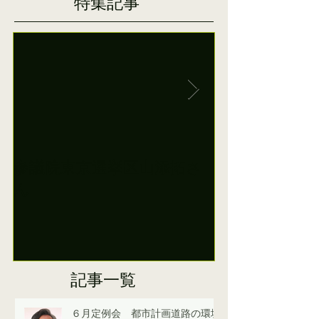
特集記事
参議院東京選挙区山添拓さ
田村智子参院
ん
に日本共産党
えています
記事一覧
６月定例会 都市計画道路の環境