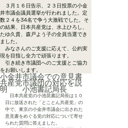
​ ３月１６日告示、２３日投票の小金
井市議会議員選挙が行われました。定
数２４を34名で争う大激戦でした。そ
の結果、日本共産党は、水上ひろし、
たゆ久貴、森戸よう子の全員当選でき
ました。
みなさんのご支援に応えて、公約実
現を目指し全力で頑張ります。
​ 引き続き市議団へのご支援とご協力
をお願いします。​
小金井市議会での意見書
共産党市議団の対応を説
明 小池書記局長
　日本共産党の小池晃書記局長は１０
日に放送された「とことん共産党」の
中で、東京の小金井市議会に出された
意見書をめぐる党の対応について寄せ
られた質問に答えました。