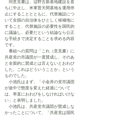
　同意見書は、辺野古新基地建設を直
ちに中止し、米軍普天間基地を運用停
止にすることとともに、代替施設につ
いて全国の自治体をひとしく候補地に
すること、代替施設の必要性を国民的
に議論し、必要だという結論なら公正
な手続きで決定することを求める内容
です。
　番組への質問は「これ（意見書）に
共産党の市議団が一度賛成し、そのあ
と全面的に賛成とは言えないとおわび
した。これはどういうことか」という
ものでした。
　小池氏はまず、「小金井の党市議団
が途中で態度を変えた経過について
は、率直におわびをしなければいけな
い」と表明しました。
　小池氏は、共産党市議団が賛成しな
かったことについて、「共産党は国民