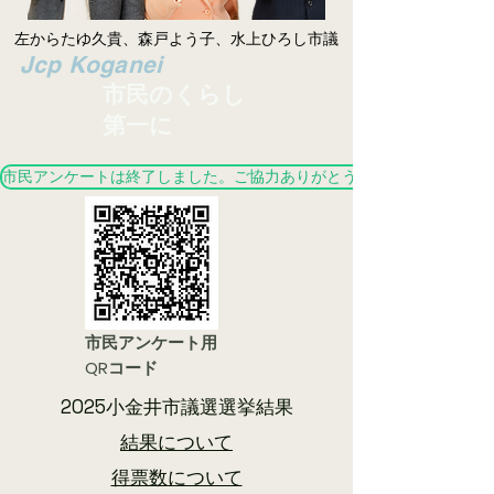
左からたゆ久貴、森戸よう子、水上ひろし市議
​Jcp Koganei
市民のくらし
第一に
市民アンケートは終了しました。ご協力ありがとうございました。
市民アンケート用
QRコード
2025小金井市議選選挙結果
結果について
​得票数について