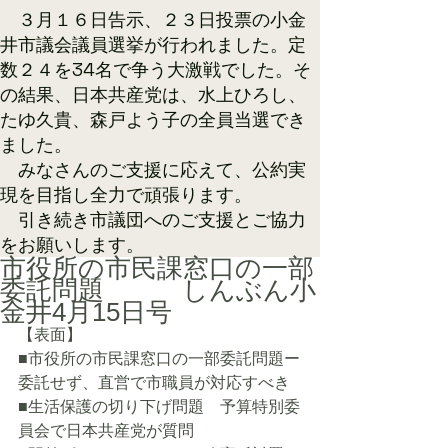
​ ３月１６日告示、２３日投票の小金
井市議会議員選挙が行われました。定
数２４を34名で争う大激戦でした。そ
の結果、日本共産党は、水上ひろし、
たゆ久貴、森戸よう子の全員当選でき
ました。
みなさんのご支援に応えて、公約実
現を目指し全力で頑張ります。
​ 引き続き市議団へのご支援とご協力
をお願いします。​
市役所の市民課窓口の一部
委託問題 しんぶん小
金井4月15日号
【表面】
■市役所の市民課窓口の一部委託問題ー
委託せず、直営で市職員が対応すべき
■生活保護の切り下げ問題　予算特別委
員会で日本共産党が質問