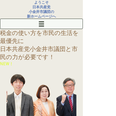
ようこそ
日本共産党
小金井市議団の
新ホームページへ
税金の使い方を
市民の生活を
最優先に
​日本共産党小金井市議団
と市
民の力が必要です！
​NEW！