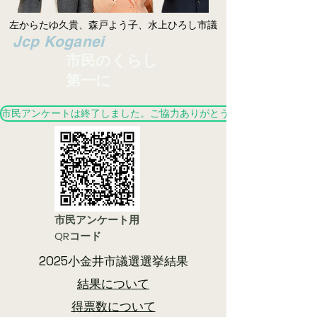
左からたゆ久貴、森戸よう子、水上ひろし市議
​Jcp Koganei
市民のくらし
第一に
市民アンケートは終了しました。ご協力ありがとうございました。
市民アンケート用
QRコード
2025小金井市議選選挙結果
結果について
​得票数について