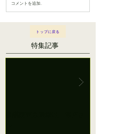
コメントを追加…
トップに戻る
特集記事
参議院東京選挙区山添拓さ
田村智子参院
ん
に日本共産党
えています